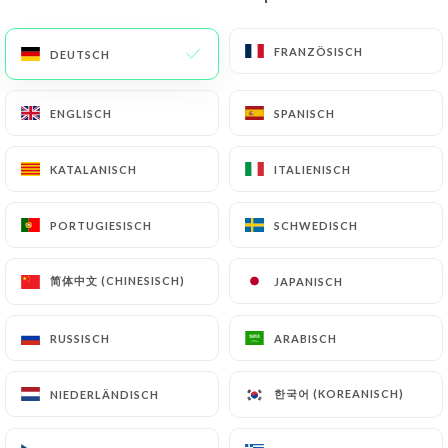
DE
MENÜ
FRANZÖSISCH
FRANZÖSISCH
DEUTSCH
DEUTSCH
ENGLISCH
ENGLISCH
SPANISCH
SPANISCH
KATALANISCH
KATALANISCH
ITALIENISCH
ITALIENISCH
/
START
KONTAKT
Kontakt
PORTUGIESISCH
PORTUGIESISCH
SCHWEDISCH
SCHWEDISCH
简体中文 (CHINESISCH)
简体中文 (CHINESISCH)
JAPANISCH
JAPANISCH
RUSSISCH
RUSSISCH
ARABISCH
ARABISCH
한국어 (KOREANISCH)
한국어 (KOREANISCH)
NIEDERLÄNDISCH
NIEDERLÄNDISCH
Café de la Place