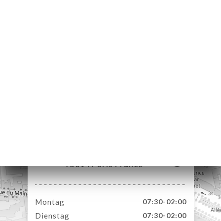
ART
ERIE
RTUNG
NÜ
TAKT
23 Rue d'Odessa
75014 Paris France
Montag
07:30-02:00
Dienstag
07:30-02:00