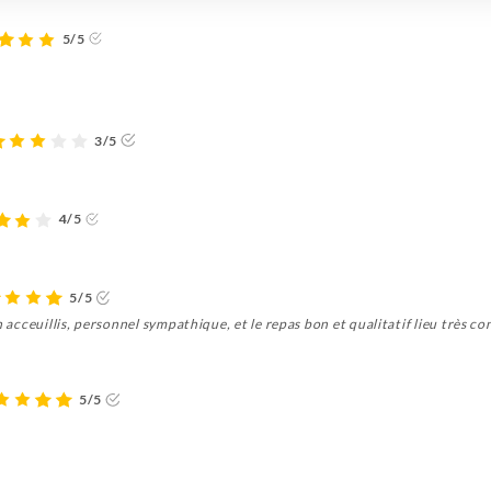
5/5
3/5
4/5
5/5
 acceuillis, personnel sympathique, et le repas bon et qualitatif lieu très conv
5/5