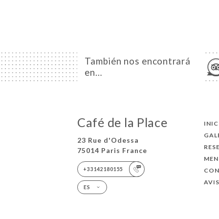
También nos encontrará
en…
Café de la Place
INI
GAL
23 Rue d'Odessa
RES
75014 Paris France
MEN
+33142180155
CO
AVI
ES