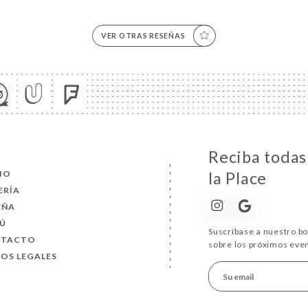
VER OTRAS RESEÑAS
Reciba todas 
CIO
la Place
ERÍA
EÑA
Ú
Suscríbase a nuestro b
NTACTO
sobre los próximos eve
SOS LEGALES