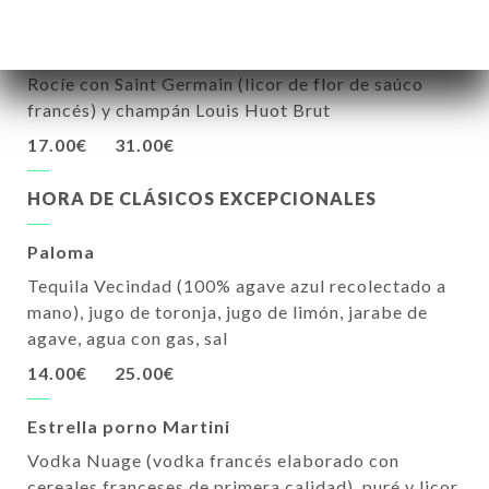
Spritz Real de Saint Germain
Rocíe con Saint Germain (licor de flor de saúco
francés) y champán Louis Huot Brut
17.00€
31.00€
HORA DE CLÁSICOS EXCEPCIONALES
Paloma
Tequila Vecindad (100% agave azul recolectado a
mano), jugo de toronja, jugo de limón, jarabe de
agave, agua con gas, sal
14.00€
25.00€
Estrella porno Martini
Vodka Nuage (vodka francés elaborado con
cereales franceses de primera calidad), puré y licor