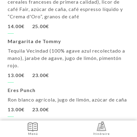
cereales franceses de primera calidad), licor de
café Fair, azúcar de caña, café espresso líquido y
“Crema d'Oro”, granos de café
14.00€
25.00€
Margarita de Tommy
Tequila Vecindad (100% agave azul recolectado a
mano), jarabe de agave, jugo de limón, pimentón
rojo.
13.00€
23.00€
Eres Punch
Ron blanco agrícola, jugo de limón, azúcar de caña
13.00€
23.00€
Amaretto Sour
Amaretto Adriatico (licor de almendras italiano),
Menú
Itinéraire