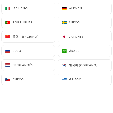
8.00€
ITALIANO
ITALIANO
ALEMÁN
ALEMÁN
Café gourmet
PORTUGUÉS
PORTUGUÉS
SUECO
SUECO
10.00€
简体中文 (CHINO)
简体中文 (CHINO)
JAPONÉS
JAPONÉS
Té Gourmet “Dammann Frères”
13.00€
RUSO
RUSO
ÁRABE
ÁRABE
Café irlandés gourmet
4 cl de whisky
한국어 (COREANO)
한국어 (COREANO)
NEERLANDÉS
NEERLANDÉS
17.00€
CHECO
CHECO
GRIEGO
GRIEGO
HELADO ARTESANAL :hielo raspado: