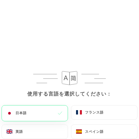
15.00€
ハチミツでローストした桃とタイム
ベルティヨン産バニラアイスクリームを添えて
11.00€
おばあちゃん風チョコレートムース（おたまを使っ
て）
キャラメルクランチ
10.00€
使用する言語を選択してください：
使用する言語を選択してください：
自家製レモンメレンゲパイ
12.00€
フランス語
フランス語
日本語
日本語
自家製クレームブリュレ
英語
英語
スペイン語
スペイン語
10.00€