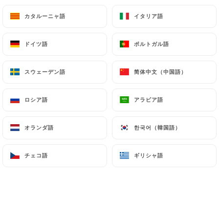
カタルーニャ語
カタルーニャ語
イタリア語
イタリア語
砂糖入りパンケーキ
7.00€
ドイツ語
ドイツ語
ポルトガル語
ポルトガル語
ヌテラクレープ
スウェーデン語
スウェーデン語
简体中文（中国語）
简体中文（中国語）
8.00€
グルメコーヒー
ロシア語
ロシア語
アラビア語
アラビア語
10.00€
オランダ語
オランダ語
한국어（韓国語）
한국어（韓国語）
グルメティー「ダマン フレール」
13.00€
チェコ語
チェコ語
ギリシャ語
ギリシャ語
アイリッシュコーヒー愛好家
ウイスキー40ml
17.00€