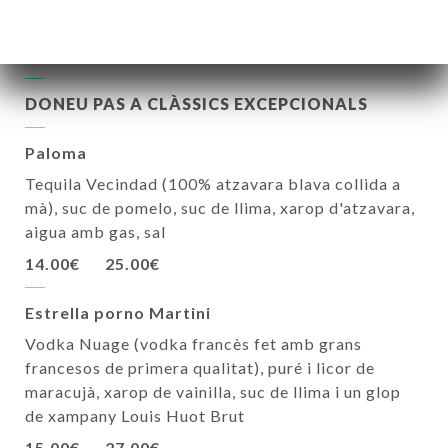
xampany Brut Louis Huot
17.00€
31.00€
DONEU PAS A CLÀSSICS EXCEPCIONALS
Paloma
Tequila Vecindad (100% atzavara blava collida a
mà), suc de pomelo, suc de llima, xarop d'atzavara,
aigua amb gas, sal
14.00€
25.00€
Estrella porno Martini
Vodka Nuage (vodka francès fet amb grans
francesos de primera qualitat), puré i licor de
maracujà, xarop de vainilla, suc de llima i un glop
de xampany Louis Huot Brut
15.00€
27.00€