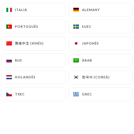
Cafè gourmet
ITALIÀ
ITALIÀ
ALEMANY
ALEMANY
10.00€
PORTUGUÈS
PORTUGUÈS
SUEC
SUEC
Te Gourmet “Dammann Frères”.
13.00€
简体中文 (XINÈS)
简体中文 (XINÈS)
JAPONÈS
JAPONÈS
Gourmand del cafè irlandès
RUS
RUS
ÀRAB
ÀRAB
4 cl de whisky
17.00€
한국어 (COREÀ)
한국어 (COREÀ)
HOLANDÈS
HOLANDÈS
TXEC
TXEC
GREC
GREC
GELAT ARTESANAL :gel ratllat:
De la Casa Berthillon