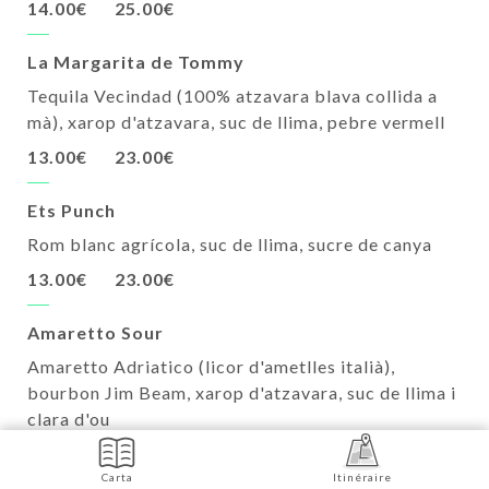
14.00€
25.00€
La Margarita de Tommy
Tequila Vecindad (100% atzavara blava collida a
mà), xarop d'atzavara, suc de llima, pebre vermell
13.00€
23.00€
Ets Punch
Rom blanc agrícola, suc de llima, sucre de canya
13.00€
23.00€
Amaretto Sour
Amaretto Adriatico (licor d'ametlles italià),
bourbon Jim Beam, xarop d'atzavara, suc de llima i
clara d'ou
14.00€
25.00€
Carta
Itinéraire